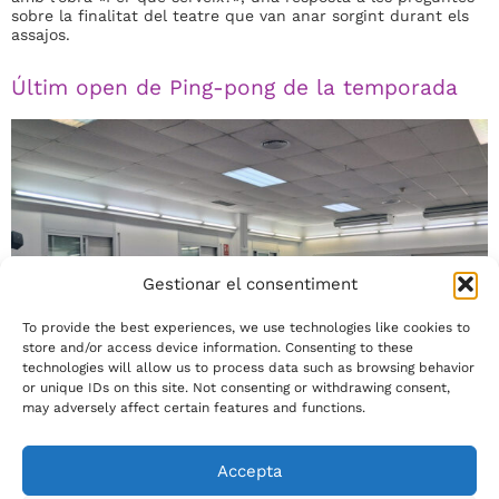
sobre la finalitat del teatre que van anar sorgint durant els
assajos.
Últim open de Ping-pong de la temporada
Gestionar el consentiment
To provide the best experiences, we use technologies like cookies to
store and/or access device information. Consenting to these
technologies will allow us to process data such as browsing behavior
or unique IDs on this site. Not consenting or withdrawing consent,
may adversely affect certain features and functions.
El passat 2 de maig va tenir lloc l’últim open de Ping-pong de
Accepta
la temporada. Gràcies a tothom per la vostra participació!