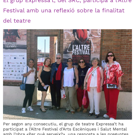
El grup Expressa’t, del SRC, participa a l’Altre
Festival amb una reflexió sobre la finalitat
del teatre
Per segon any consecutiu, el grup de teatre Expressa’t ha
participat a l’Altre Festival d’Arts Escèniques i Salut Mental
amb l’obra «Per què serveix?», una resposta a les preguntes