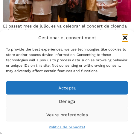
El passat mes de juliol es va celebrar el concert de cloenda
del Taller de Música Urbana KMK 2024-2025 a la seu de
SGAE Catalunya, posant punt final a un curs intens i
Gestionar el consentiment
transformador.
To provide the best experiences, we use technologies like cookies to
store and/or access device information. Consenting to these
Tots els drets reservats
technologies will allow us to process data such as browsing behavior
or unique IDs on this site. Not consenting or withdrawing consent,
may adversely affect certain features and functions.
Accepta
Denega
Veure preferències
Política de privacitat