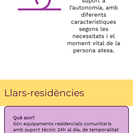
suport a
l’autonomia, amb
diferents
característiques
segons les
necessitats i el
moment vital de la
persona atesa.
Llars-residències
Què son?
Són equipaments residencials comunitaris
amb suport tècnic 24h al dia, de temporalitat