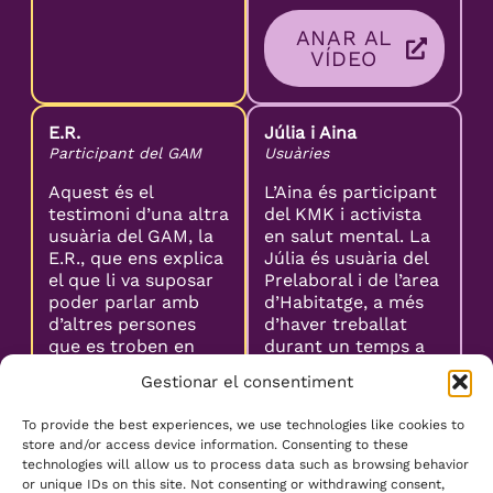
ANAR AL
VÍDEO
E.R.
Júlia i Aina
Participant del GAM
Usuàries
Aquest és el
L’Aina és participant
testimoni d’una altra
del KMK i activista
usuària del GAM, la
en salut mental. La
E.R., que ens explica
Júlia és usuària del
el que li va suposar
Prelaboral i de l’area
poder parlar amb
d’Habitatge, a més
d’altres persones
d’haver treballat
que es troben en
durant un temps a
una situació com la
La Calaixera. Totes
Gestionar el consentiment
seva. El Grup d’Ajuda
dues estan d’acord
Mútua li ha servit
en que, davant d’un
To provide the best experiences, we use technologies like cookies to
per recuperar la
problema de salut
store and/or access device information. Consenting to these
cura de sí mateixa i
mental o malestar
technologies will allow us to process data such as browsing behavior
per aprendre més
emocional, demanar
or unique IDs on this site. Not consenting or withdrawing consent,