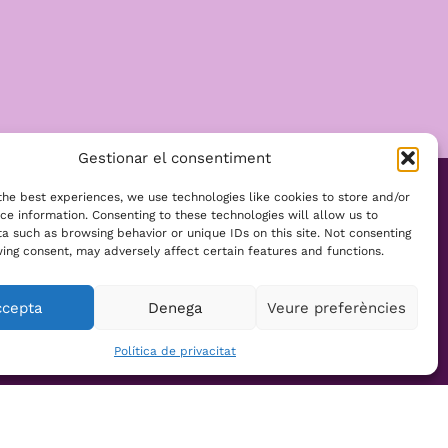
Gestionar el consentiment
the best experiences, we use technologies like cookies to store and/or
ce information. Consenting to these technologies will allow us to
 passa a Arep
a such as browsing behavior or unique IDs on this site. Not consenting
ing consent, may adversely affect certain features and functions.
al? Subscriu-
ccepta
Denega
Veure preferències
Política de privacitat