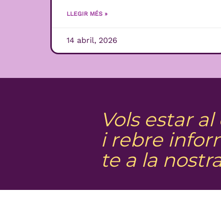
LLEGIR MÉS »
14 abril, 2026
Vols estar al
i rebre info
te a la nostr
/
TREBALLA AMB NOSALTRES
HOME