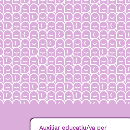
Auxiliar educatiu/va per