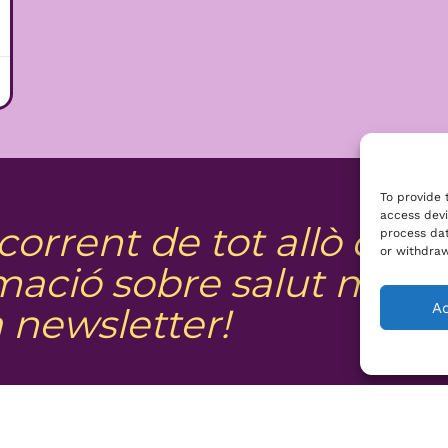
To provide 
access devi
 corrent de tot allò que
process dat
or withdraw
rmació sobre salut ment
A
a newsletter!