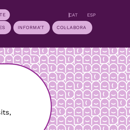
TE
CAT
ESP
ES
INFORMA'T
COL·LABORA
its,