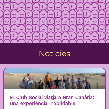
Notícies
El Club Social viatja a Gran Canària:
una experiència inoblidable