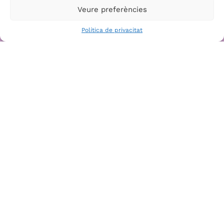
Veure preferències
La instal·lació ha suposat la substitució i reciclatge de
285m2 de sostre de fibrociment d’amiant.
LLEGIR MÉS »
Política de privacitat
5 setembre, 2024
Hem iniciat les millores al sostre de
l’edifici
Avui hem començat a substituïr el sostre d’amiant de
l’edifici per un sostre tipus «sandwich».
LLEGIR MÉS »
29 agost, 2024