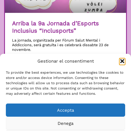
Arriba la 9a Jornada d’Esports
Inclusius “Inclusports”
La jornada, organitzada per Fòrum Salut Mental i
Addiccions, serà gratuïta i es celebrarà dissabte 23 de
novembre.
LLEGIR MÉS »
Gestionar el consentiment
8 gener, 2025
To provide the best experiences, we use technologies like cookies to
store and/or access device information. Consenting to these
technologies will allow us to process data such as browsing behavior
or unique IDs on this site. Not consenting or withdrawing consent,
may adversely affect certain features and functions.
Accepta
Som a punt d’acabar les millores al
Denega
sostre de l’edifici